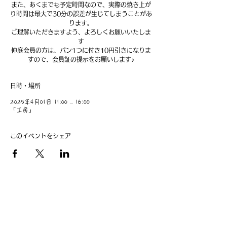
また、あくまでも予定時間なので、実際の焼き上が
り時間は最大で30分の誤差が生じてしまうことがあ
ります。
ご理解いただきますよう、よろしくお願いいたしま
す
仲庭会員の方は、パン1つに付き10円引きになりま
すので、会員証の提示をお願いします♪
日時・場所
2025年4月01日 11:00 – 16:00
「工房」
このイベントをシェア
​事業主：里 義信
担当者：里 孝信
Web管理者：高橋 真由美​
営業時間 9:00-21:00