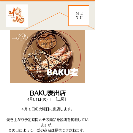
ME
NU
BAKU麦出店
4月01日(火)
  |  
「工房」
４月１日の火曜日に出店します。
焼き上がり予定時間とその商品を説明を掲載してい
ますが、
その日によって一部の商品は提供できかねます。