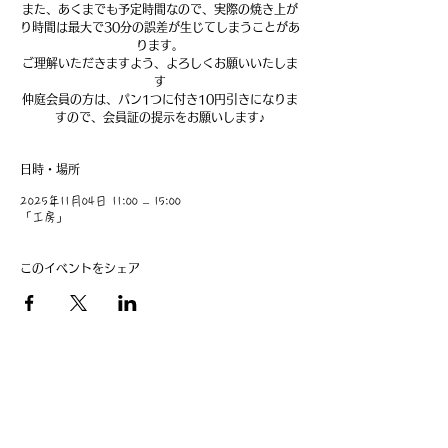
また、あくまでも予定時間なので、実際の焼き上が
り時間は最大で30分の誤差が生じてしまうことがあ
ります。
ご理解いただきますよう、よろしくお願いいたしま
す
仲庭会員の方は、パン1つに付き10円引きになりま
すので、会員証の提示をお願いします♪
日時・場所
2025年11月04日 11:00 – 15:00
「工房」
このイベントをシェア
​事業主：里 義信
担当者：里 孝信
Web管理者：高橋 真由美​
営業時間 9:00-21:00