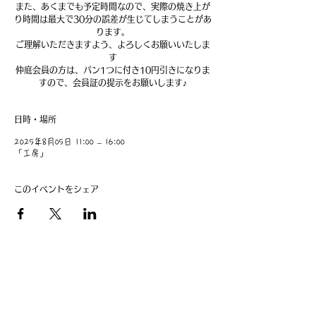
また、あくまでも予定時間なので、実際の焼き上が
り時間は最大で30分の誤差が生じてしまうことがあ
ります。
ご理解いただきますよう、よろしくお願いいたしま
す
仲庭会員の方は、パン1つに付き10円引きになりま
すので、会員証の提示をお願いします♪
日時・場所
2025年8月05日 11:00 – 16:00
「工房」
このイベントをシェア
​事業主：里 義信
担当者：里 孝信
Web管理者：高橋 真由美​
営業時間 9:00-21:00