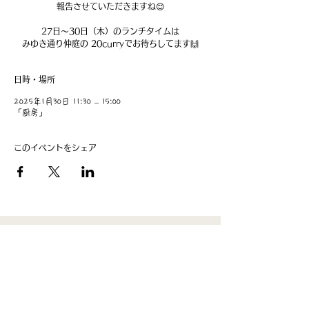
報告させていただきますね😊
27日～30日（木）のランチタイムは
みゆき通り仲庭の 20curryでお待ちしてます🙌
日時・場所
2025年1月30日 11:30 – 15:00
「厨房」
このイベントをシェア
​事業主：里 義信
担当者：里 孝信
Web管理者：高橋 真由美​
営業時間 9:00-21:00
〒997-0034
山形県鶴岡市本町1-7-29
TEL
0235-25-8516