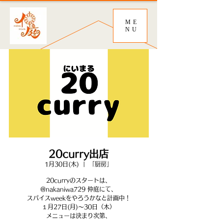
ME
NU
20curry出店
1月30日(木)
  |  
「厨房」
20curryのスタートは、
@nakaniwa729 仲庭にて、
スパイスweekをやろうかなと計画中！
１月27日(月)～30日（木）
メニューは決まり次第、