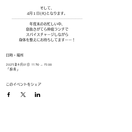
そして、
4月１日(火)となります。
┈┈┈┈┈┈┈┈┈┈┈┈┈┈┈┈┈┈┈┈
年度末のお忙しい中、
息抜きがてら仲庭ランチで
スパイスチャージしながら
身体を整えにお待ちしてますーー！
日時・場所
2025年4月01日 11:30 – 15:00
「厨房」
このイベントをシェア
​事業主：里 義信
担当者：里 孝信
Web管理者：高橋 真由美​